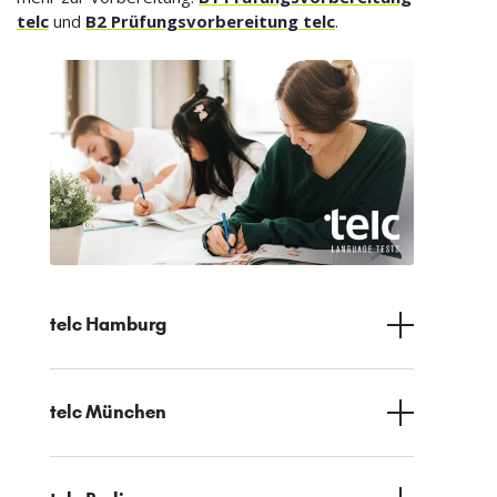
telc
und
B2 Prüfungsvorbereitung telc
.
telc Hamburg
telc München