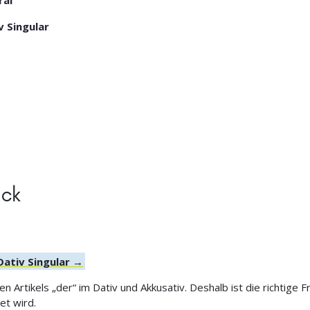
ral
v Singular
ick
Dativ Singular →
Artikels „der“ im Dativ und Akkusativ. Deshalb ist die richtige 
t wird.