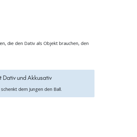
n, die den Dativ als Objekt brauchen, den
t Dativ und Akkusativ
 schenkt dem Jungen den Ball.