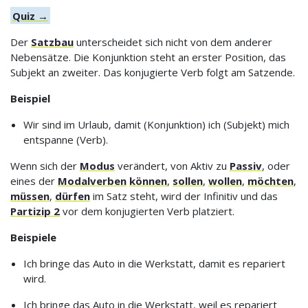
Quiz →
Der
Satzbau
unterscheidet sich nicht von dem anderer
Nebensätze. Die Konjunktion steht an erster Position, das
Subjekt an zweiter. Das konjugierte Verb folgt am Satzende.
Beispiel
Wir sind im Urlaub, damit (Konjunktion) ich (Subjekt) mich
entspanne (Verb).
Wenn sich der
Modus
verändert, von Aktiv zu
Passiv
, oder
eines der
Modalverben
können
,
sollen
,
wollen
,
möchten
,
müssen
,
dürfen
im Satz steht, wird der Infinitiv und das
Partizip 2
vor dem konjugierten Verb platziert.
Beispiele
Ich bringe das Auto in die Werkstatt, damit es repariert
wird.
Ich bringe das Auto in die Werkstatt, weil es repariert