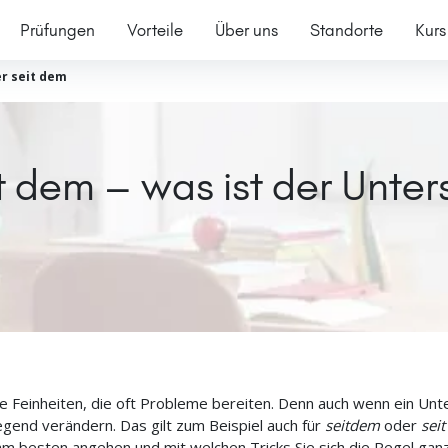
Prüfungen
Vorteile
Über uns
Standorte
Kurs
r seit dem
t dem – was ist der Unter
ige Feinheiten, die oft Probleme bereiten. Denn auch wenn ein Unt
egend verändern. Das gilt zum Beispiel auch für
seitdem
oder
sei
m besten angehen und mit welchen Tricks Sie sich die Regel ganz