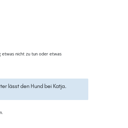
g etwas nicht zu tun oder etwas
ter lässt den Hund bei Katja.
n.