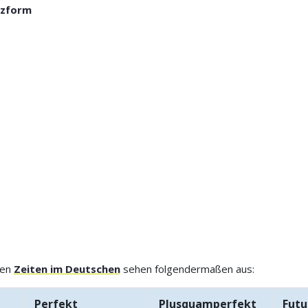
atzform
hen
Zeiten im Deutschen
sehen folgendermaßen aus:
Perfekt
Plusquamperfekt
Futu