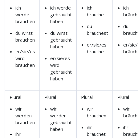
ich
ich werde
ich
ich
werde
gebraucht
brauche
bräuch
brauchen
haben
du
du
du wirst
du wirst
brauchest
bräuch
brauchen
gebraucht
er/sie/es
er/sie
haben
er/sie/es
brauche
bräuch
wird
er/sie/es
brauchen
wird
gebraucht
haben
Plural
Plural
Plural
Plural
wir
wir
wir
wir
werden
werden
brauchen
bräuch
brauchen
gebraucht
ihr
ihr
haben
ihr
brauchet
bräuch