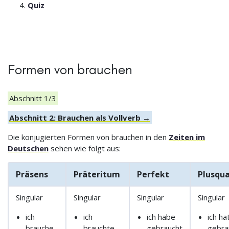
Quiz
Formen von brauchen
Abschnitt 1/3
Abschnitt 2: Brauchen als Vollverb →
Die konjugierten Formen von brauchen in den
Zeiten im
Deutschen
sehen wie folgt aus:
Präsens
Präteritum
Perfekt
Plusqu
Singular
Singular
Singular
Singular
ich
ich
ich habe
ich ha
brauche
brauchte
gebraucht
gebra