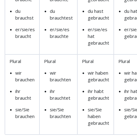
du
du
du hast
du ha
brauchst
brauchtest
gebraucht
gebra
er/sie/es
er/sie/es
er/sie/es
er/sie
braucht
brauchte
hat
gebra
gebraucht
Plural
Plural
Plural
Plural
wir
wir
wir haben
wir ha
brauchen
brauchten
gebraucht
gebra
ihr
ihr
ihr habt
ihr ha
braucht
brauchtet
gebraucht
gebra
sie/Sie
sie/Sie
sie/Sie
sie/Si
brauchen
brauchten
haben
gebra
gebraucht