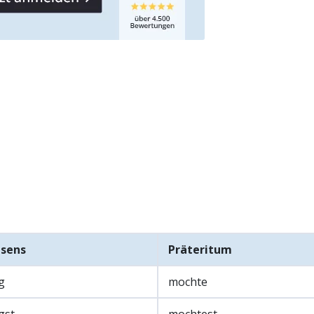
äsens
Präteritum
g
mochte