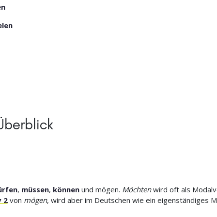
en
elen
berblick
ürfen
,
müssen
,
können
und mögen.
Möchten
wird oft als Modalv
 2
von
mögen
, wird aber im Deutschen wie ein eigenständiges 