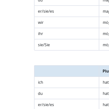
du
ma
er/sie/es
ma
wir
mö
ihr
mö
sie/Sie
mö
Pl
ich
hat
du
hat
er/sie/es
hat