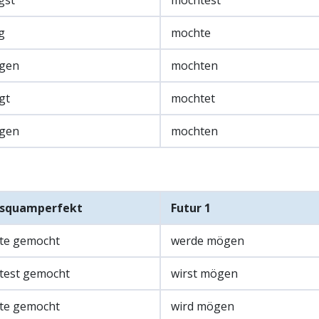
gst
mochtest
g
mochte
gen
mochten
gt
mochtet
gen
mochten
usquamperfekt
Futur 1
te gemocht
werde mögen
test gemocht
wirst mögen
te gemocht
wird mögen