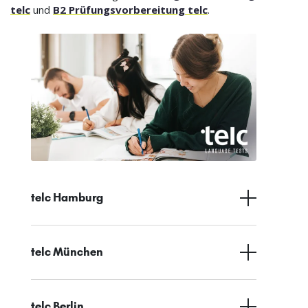
telc
und
B2 Prüfungsvorbereitung telc
.
telc Hamburg
telc München
telc Berlin