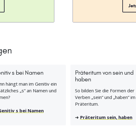
Jet
gen
nitiv s bei Namen
Präteritum von sein und
haben
n hängt man im Genitiv ein
ätzliches „s“ an Namen und
So bilden Sie die Formen der
men?
Verben „sein“ und „haben“ im
Präteritum.
Genitiv s bei Namen
➜
Präteritum sein, haben