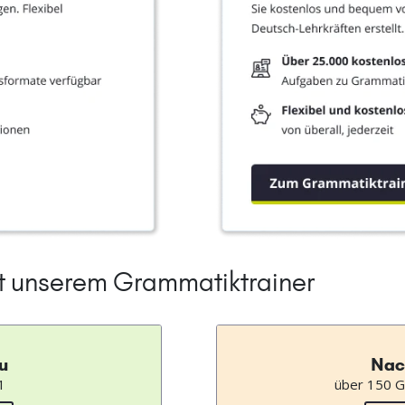
it unserem Grammatiktrainer
u
Nac
1
über 150 