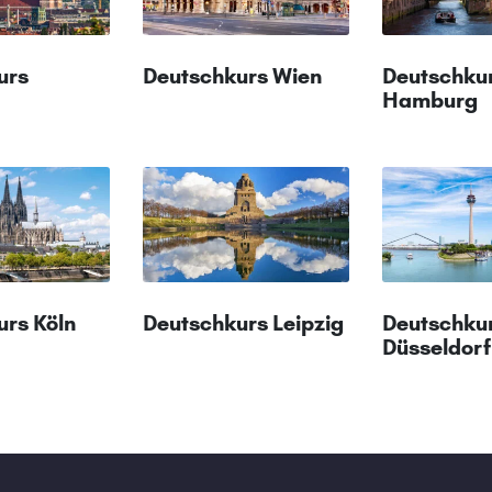
urs
Deutschkurs Wien
Deutschku
Hamburg
urs Köln
Deutschkurs Leipzig
Deutschku
Düsseldorf