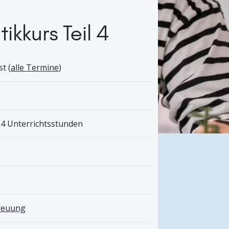
kkurs Teil 4
t (
alle Termine
)
24 Unterrichtsstunden
treuung