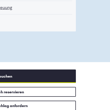
treuung
 buchen
ch reservieren
chlag anfordern