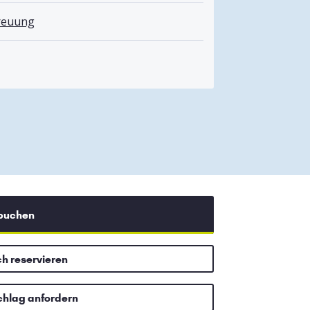
treuung
 buchen
ch reservieren
chlag anfordern