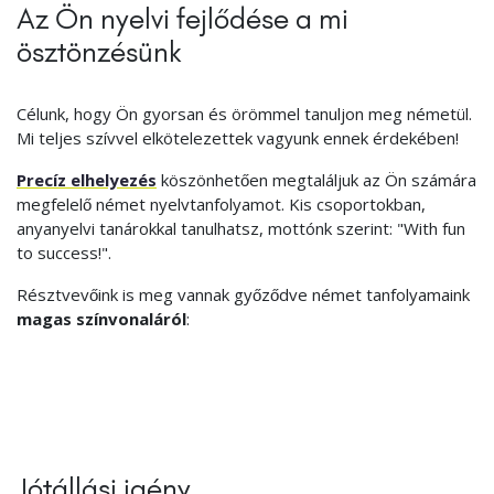
Az Ön nyelvi fejlődése a mi
ösztönzésünk
Célunk, hogy Ön gyorsan és örömmel tanuljon meg németül.
Mi teljes szívvel elkötelezettek vagyunk ennek érdekében!
Precíz elhelyezés
köszönhetően megtaláljuk az Ön számára
megfelelő német nyelvtanfolyamot. Kis csoportokban,
anyanyelvi tanárokkal tanulhatsz, mottónk szerint: "With fun
to success!".
Résztvevőink is meg vannak győződve német tanfolyamaink
magas színvonaláról
:
Jótállási igény