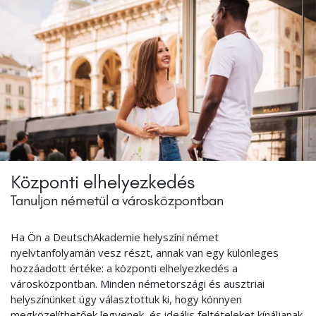
Központi elhelyezkedés
Tanuljon németül a városközpontban
Ha Ön a DeutschAkademie helyszíni német
nyelvtanfolyamán vesz részt, annak van egy különleges
hozzáadott értéke: a központi elhelyezkedés a
városközpontban. Minden németországi és ausztriai
helyszínünket úgy választottuk ki, hogy könnyen
megközelíthetőek legyenek, és ideális feltételeket kínáljanak