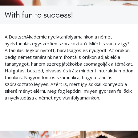
With fun to success!
A DeutschAkademie nyelvtanfolyamainkon a német
nyelvtanulás egyszerűen szórakoztató. Miért is van ez így?
A tanulási légkör nyitott, barátságos és nyugodt. Az órákon
pedig német tanáraink nem frontális órákon adják elő a
tananyagot, hanem szerepjátékokba csomagolják a témákat.
Hallgatás, beszéd, olvasás és írás: mindent interaktív módon
tanulunk. Nagyon fontos számunkra, hogy a tanulás
szórakoztató legyen. Azért is, mert így sokkal könnyebb a
sikerélményt elérni. Meg fog lepődni, milyen gyorsan fejlődik
a nyelvtudása a német nyelvtanfolyamainkon.