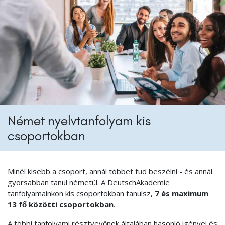
Német nyelvtanfolyam kis
csoportokban
Minél kisebb a csoport, annál többet tud beszélni - és annál
gyorsabban tanul németül. A DeutschAkademie
tanfolyamainkon kis csoportokban tanulsz,
7 és maximum
13 fő közötti csoportokban
.
A többi tanfolyami résztvevőnek általában hasonló igényei és