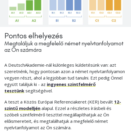
Pontos elhelyezés
Megtaláljuk a megfelelő német nyelvtanfolyamot
az Ön számára
A DeutschAkademie-nál különleges küldetésünk van: azt
szeretnénk, hogy pontosan azon a német nyelvtanfolyamon
vegyen részt, ahol a legjobban tud tanulni. Ezt pedig Önnel
együtt találjuk ki - az
ingyenes szintfelmérő
tesztünk
segítségével.
A teszt a Közös Európai Referenciakeret (KER) bevált
12-
szintű modelljén
alapul. Ezzel a részletes írásbeli és
szóbeli szintfelmérő teszttel megállapíthatjuk az Ön
előismereteit, és megtalálhatjuk a megfelelő német
nyelvtanfolyamot az Ön számára.