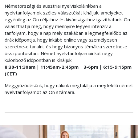
Németországi és ausztriai nyelviskoláinkban a
nyelvtanfolyamok széles választékát kínáljuk, amelyeket
egyénileg az Ön céljaihoz és kívánságaihoz igazíthatunk: Ön
választhatja meg, hogy mennyire legyen intenzív a
tanfolyam, hogy a nap mely szakában a legmegfelelőbb az
órák időpontja, hogy inkább online vagy személyesen
szeretne-e tanulni, és hogy bizonyos témákra szeretne-e
összpontosítani. Német nyelvtanfolyamainkat négy
különböző időpontban is kínáljuk:
8:30-11:30am | 11:45am-2:45pm | 3-6pm | 6:15-9:15pm
(CET)
Meggyőződésünk, hogy nálunk megtalálja a megfelelő német
nyelvtanfolyamot az Ön számára.