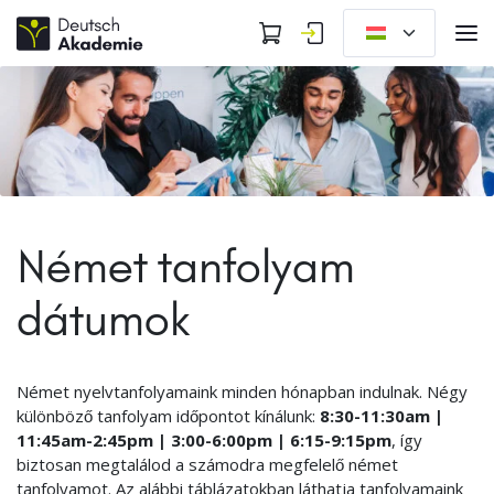
Német tanfolyam
dátumok
Német nyelvtanfolyamaink minden hónapban indulnak. Négy
különböző tanfolyam időpontot kínálunk:
8:30-11:30am |
11:45am-2:45pm | 3:00-6:00pm | 6:15-9:15pm
, így
biztosan megtalálod a számodra megfelelő német
tanfolyamot. Az alábbi táblázatokban láthatja tanfolyamaink