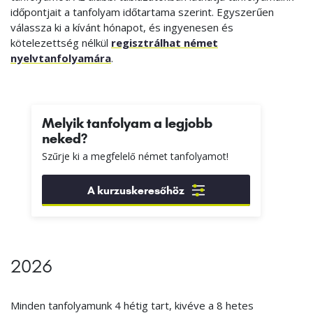
időpontjait a tanfolyam időtartama szerint. Egyszerűen
válassza ki a kívánt hónapot, és ingyenesen és
kötelezettség nélkül
regisztrálhat német
nyelvtanfolyamára
.
Melyik tanfolyam a legjobb
neked?
Szűrje ki a megfelelő német tanfolyamot!
A kurzuskeresőhöz
2026
Minden tanfolyamunk 4 hétig tart, kivéve a 8 hetes