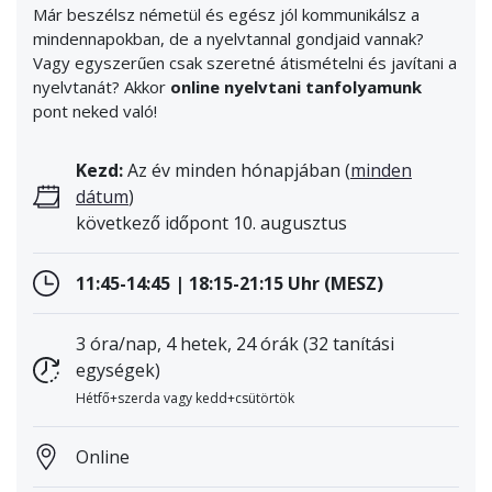
Már beszélsz németül és egész jól kommunikálsz a
mindennapokban, de a nyelvtannal gondjaid vannak?
Vagy egyszerűen csak szeretné átismételni és javítani a
nyelvtanát? Akkor
online nyelvtani tanfolyamunk
pont neked való!
Kezd:
Az év minden hónapjában (
minden
dátum
)
következő időpont 10. augusztus
11:45-14:45 | 18:15-21:15 Uhr (MESZ)
3 óra/nap, 4 hetek, 24 órák (32 tanítási
egységek)
Hétfő+szerda vagy kedd+csütörtök
Online