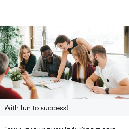
With fun to success!
Na našim tečajevima jezika na DeutschAkademie učenje