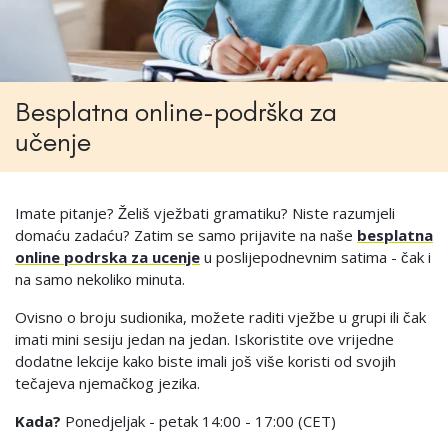
Besplatna online-podrška za
učenje
Imate pitanje? Želiš vježbati gramatiku? Niste razumjeli
domaću zadaću? Zatim se samo prijavite na naše
besplatna
online podrska za ucenje
u poslijepodnevnim satima - čak i
na samo nekoliko minuta.
Ovisno o broju sudionika, možete raditi vježbe u grupi ili čak
imati mini sesiju jedan na jedan. Iskoristite ove vrijedne
dodatne lekcije kako biste imali još više koristi od svojih
tečajeva njemačkog jezika.
Kada?
Ponedjeljak - petak 14:00 - 17:00 (CET)