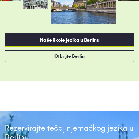
Naše škole jezika u Berlinu
Otkrijte Berlin
Rezervirajte tečaj njemačkog jezika u
Berlinu