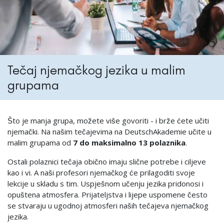
Tečaj njemačkog jezika u malim
grupama
Što je manja grupa, možete više govoriti - i brže ćete učiti
njemački. Na našim tečajevima na DeutschAkademie učite u
malim grupama od
7 do maksimalno 13 polaznika
.
Ostali polaznici tečaja obično imaju slične potrebe i ciljeve
kao i vi. A naši profesori njemačkog će prilagoditi svoje
lekcije u skladu s tim. Uspješnom učenju jezika pridonosi i
opuštena atmosfera. Prijateljstva i lijepe uspomene često
se stvaraju u ugodnoj atmosferi naših tečajeva njemačkog
jezika.