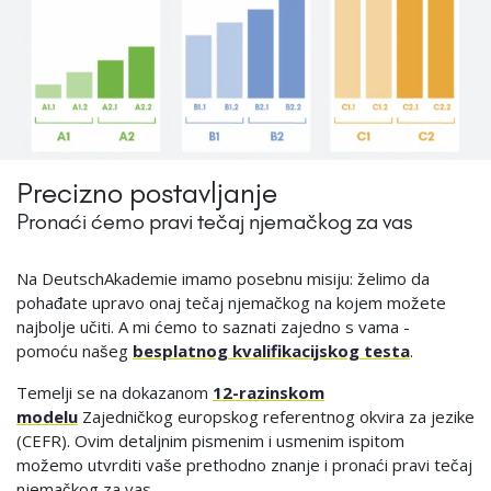
Precizno postavljanje
Pronaći ćemo pravi tečaj njemačkog za vas
Na DeutschAkademie imamo posebnu misiju: ​​želimo da
pohađate upravo onaj tečaj njemačkog na kojem možete
najbolje učiti. A mi ćemo to saznati zajedno s vama -
pomoću našeg
besplatnog kvalifikacijskog testa
.
Temelji se na dokazanom
12-razinskom
modelu
Zajedničkog europskog referentnog okvira za jezike
(CEFR). Ovim detaljnim pismenim i usmenim ispitom
možemo utvrditi vaše prethodno znanje i pronaći pravi tečaj
njemačkog za vas.