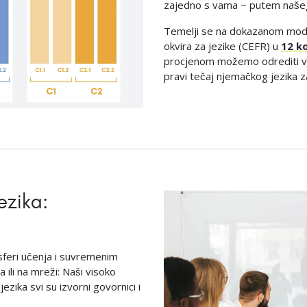
zajedno s vama − putem naš
Temelji se na dokazanom mod
okvira za jezike (CEFR) u
12 k
procjenom možemo odrediti vaš
pravi tečaj njemačkog jezika z
ezika:
sferi učenja i suvremenim
 ili na mreži: Naši visoko
ezika svi su izvorni govornici i