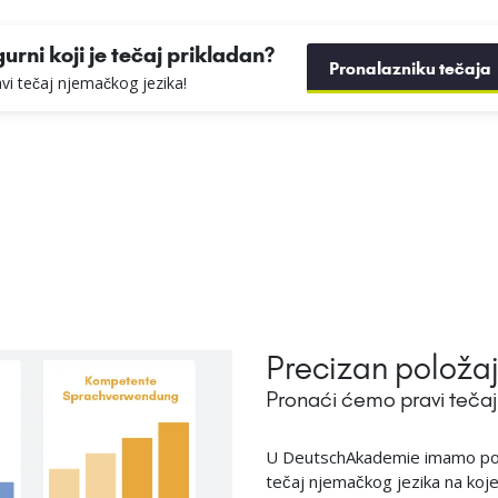
gurni koji je tečaj prikladan?
Pronalazniku tečaja
ravi tečaj njemačkog jezika!
Precizan položa
Pronaći ćemo pravi tečaj
U DeutschAkademie imamo pos
tečaj njemačkog jezika na koj