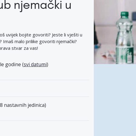
ub njemački u
š uvijek bojite govoriti? Jeste li vješti u
r? Imaš malo prilike govoriti njemački?
rava stvar za vas!
le godine (
svi datumi
)
(8 nastavnih jedinica)