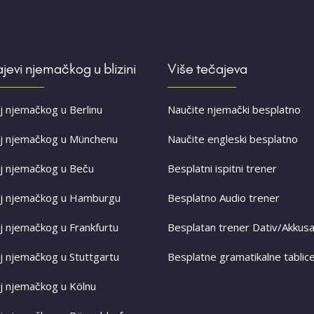
jevi njemačkog u blizini
Više tečajeva
j njemačkog u Berlinu
Naučite njemački besplatno
j njemačkog u Münchenu
Naučite engleski besplatno
j njemačkog u Beču
Besplatni ispitni trener
j njemačkog u Hamburgu
Besplatno Audio trener
j njemačkog u Frankfurtu
Besplatan trener Dativ/Akkusa
j njemačkog u Stuttgartu
Besplatne gramatikalne tablic
j njemačkog u Kölnu