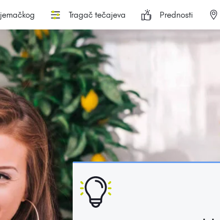
njemačkog
Tragač tečajeva
Prednosti