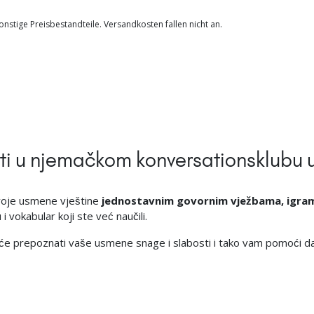
nstige Preisbestandteile. Versandkosten fallen nicht an.
ti u njemačkom konversationsklubu u
svoje usmene vještine
jednostavnim govornim vježbama, igrama
i vokabular koji ste već naučili.
li će prepoznati vaše usmene snage i slabosti i tako vam pomoći d