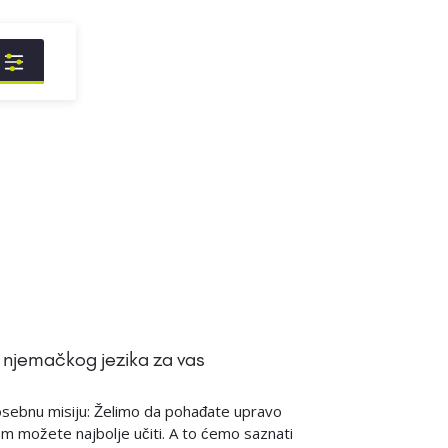
j
 njemačkog jezika za vas
ebnu misiju: Želimo da pohađate upravo
em možete najbolje učiti. A to ćemo saznati