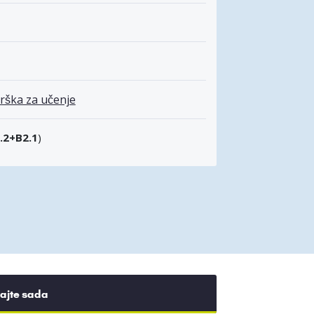
rška za učenje
.2+B2.1
)
rajte sada