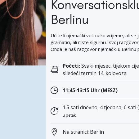
Konversationskl
Berlinu
Učite li njemački već neko vrijeme, ali se jo
gramatici, ali niste sigurni u svoj razgovo
Onda je naš razgovor njemački u Berlinu p
Početi:
Svaki mjesec, tijekom cije
sljedeći termin 14. kolovoza
11:45-13:15 Uhr (MESZ)
1.5 sati dnevno, 4 tjedana, 6 sati 
u petak
Na stranici: Berlin