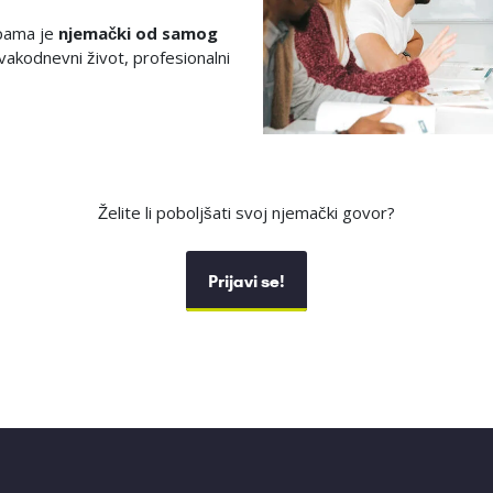
pama je
njemački od samog
svakodnevni život, profesionalni
Želite li poboljšati svoj njemački govor?
Prijavi se!