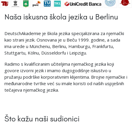
Naša iskusna škola jezika u Berlinu
DeutschAkademie je škola jezika specijalizirana za njemački
kao strani jezik. Osnovana je u Beču 1999. godine, a sada
ima urede u Münchenu, Berlinu, Hamburgu, Frankfurtu,
Stuttgartu, Kölnu, Düsseldorfu i Leipzigu.
Radimo s kvalificiranim učiteljima njemačkog jezika koji
govore izvorni jezik i imamo dugogodišnje iskustvo u
pružanju podrške korporativnim klijentima. Brojne njemačke i
međunarodne tvrtke već su imale koristi od naših uspješnih
tečajeva njemačkog jezika.
Što kažu naši sudionici