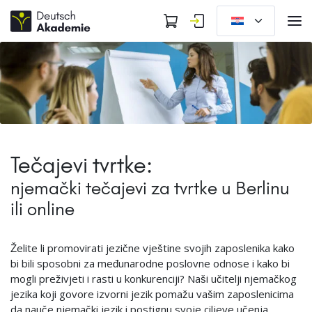
Tečajevi tvrtke:
njemački tečajevi za tvrtke u Berlinu
ili online
Želite li promovirati jezične vještine svojih zaposlenika kako
bi bili sposobni za međunarodne poslovne odnose i kako bi
mogli preživjeti i rasti u konkurenciji? Naši učitelji njemačkog
jezika koji govore izvorni jezik pomažu vašim zaposlenicima
da nauče njemački jezik i postignu svoje ciljeve učenja.