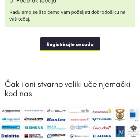
5. Početak tečaja
Radujemo se što ćemo vam poželjeti dobrodošlicu na
vaš tečaj.
Registrirajte se sada
Čak i oni stvarno veliki uče njemački
kod nas