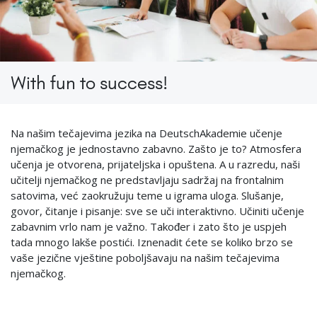
With fun to success!
Na našim tečajevima jezika na DeutschAkademie učenje
njemačkog je jednostavno zabavno. Zašto je to? Atmosfera
učenja je otvorena, prijateljska i opuštena. A u razredu, naši
učitelji njemačkog ne predstavljaju sadržaj na frontalnim
satovima, već zaokružuju teme u igrama uloga. Slušanje,
govor, čitanje i pisanje: sve se uči interaktivno. Učiniti učenje
zabavnim vrlo nam je važno. Također i zato što je uspjeh
tada mnogo lakše postići. Iznenadit ćete se koliko brzo se
vaše jezične vještine poboljšavaju na našim tečajevima
njemačkog.