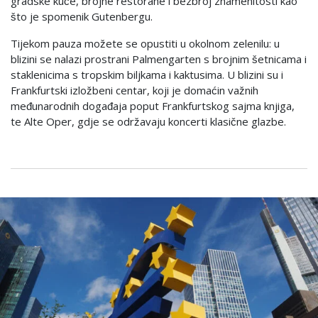
gradske kuće, brojne restorane i bezbroj znamenitosti kao
što je spomenik Gutenbergu.
Tijekom pauza možete se opustiti u okolnom zelenilu: u
blizini se nalazi prostrani Palmengarten s brojnim šetnicama i
staklenicima s tropskim biljkama i kaktusima. U blizini su i
Frankfurtski izložbeni centar, koji je domaćin važnih
međunarodnih događaja poput Frankfurtskog sajma knjiga,
te Alte Oper, gdje se održavaju koncerti klasične glazbe.