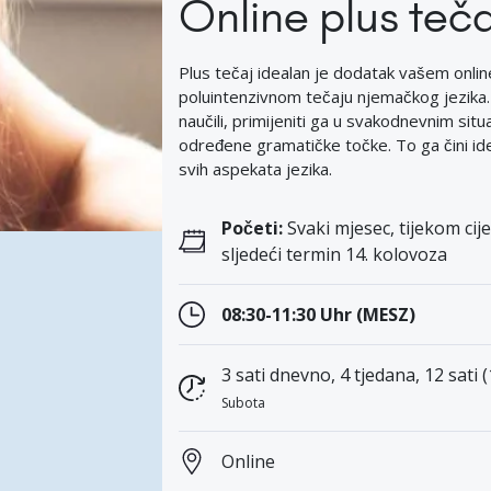
Online plus teč
Plus tečaj idealan je dodatak vašem onlin
poluintenzivnom tečaju njemačkog jezika. 
naučili, primijeniti ga u svakodnevnim sit
određene gramatičke točke. To ga čini id
svih aspekata jezika.
Početi:
Svaki mjesec, tijekom cije
sljedeći termin 14. kolovoza
08:30-11:30 Uhr (MESZ)
3 sati dnevno, 4 tjedana, 12 sati 
Subota
Online