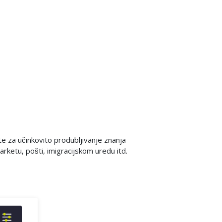
te za učinkovito produbljivanje znanja
rketu, pošti, imigracijskom uredu itd.