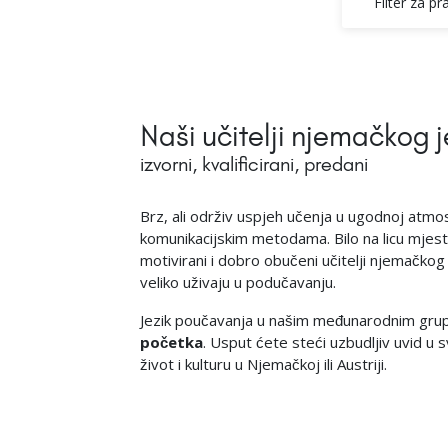
Filter za p
Naši učitelji njemačkog j
izvorni, kvalificirani, predani
Brz, ali održiv uspjeh učenja u ugodnoj atmo
komunikacijskim metodama. Bilo na licu mjesta
motivirani i dobro obučeni učitelji njemačkog j
veliko uživaju u podučavanju.
Jezik poučavanja u našim međunarodnim gru
početka
. Usput ćete steći uzbudljiv uvid u 
život i kulturu u Njemačkoj ili Austriji.