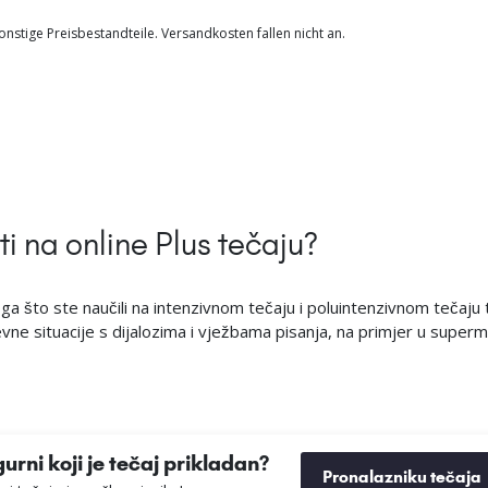
nstige Preisbestandteile. Versandkosten fallen nicht an.
i na online Plus tečaju?
ga što ste naučili na intenzivnom tečaju i poluintenzivnom tečaju 
e situacije s dijalozima i vježbama pisanja, na primjer u superma
gurni koji je tečaj prikladan?
Pronalazniku tečaja