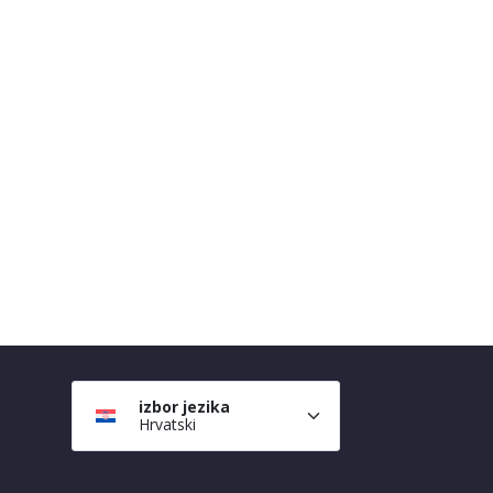
izbor jezika
Hrvatski