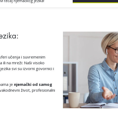
ravi tečaj njemačkog jezika!
ezika:
sferi učenja i suvremenim
 ili na mreži: Naši visoko
ezika svi su izvorni govornici i
pama je
njemački od samog
svakodnevni život, profesionalni