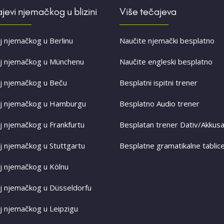
jevi njemačkog u blizini
Više tečajeva
j njemačkog u Berlinu
Naučite njemački besplatno
j njemačkog u Münchenu
Naučite engleski besplatno
j njemačkog u Beču
Besplatni ispitni trener
j njemačkog u Hamburgu
Besplatno Audio trener
j njemačkog u Frankfurtu
Besplatan trener Dativ/Akkusa
j njemačkog u Stuttgartu
Besplatne gramatikalne tablic
j njemačkog u Kölnu
j njemačkog u Düsseldorfu
j njemačkog u Leipzigu