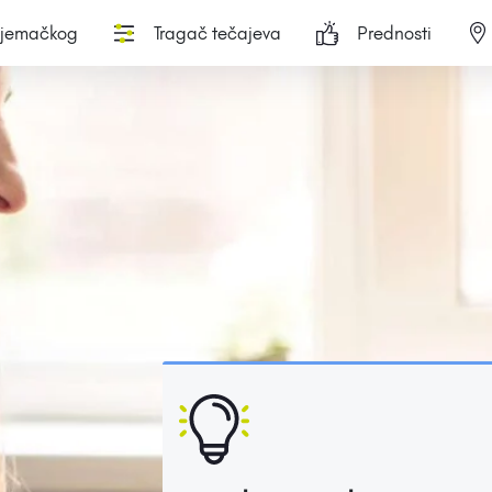
njemačkog
Tragač tečajeva
Prednosti