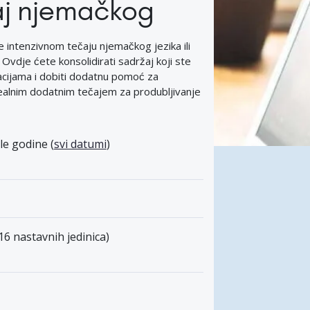
aj njemačkog
e intenzivnom tečaju njemačkog jezika ili
Ovdje ćete konsolidirati sadržaj koji ste
uacijama i dobiti dodatnu pomoć za
ealnim dodatnim tečajem za produbljivanje
le godine (
svi datumi
)
(16 nastavnih jedinica)