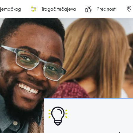
njemačkog
Tragač tečajeva
Prednosti