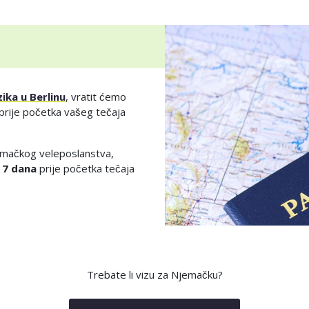
ika u Berlinu
, vratit ćemo
prije početka vašeg tečaja
emačkog veleposlanstva,
o
7 dana
prije početka tečaja
Trebate li vizu za Njemačku?