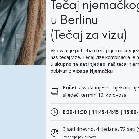
Tečaj njemačkog
u Berlinu
(Tečaj za vizu)
Ako vam je potreban tečaj njemačkog jez
naš tečaj vize. Tečaj vize kombinacija je 
S
ukupno 18 sati tjedno
, naš tečaj nje
dobivanje
vize za Njemačku
.
Početi:
Svaki mjesec, tijekom cije
sljedeći termin 10. kolovoza
8:30-11:30 | 11:45-14:45 | 15:00
3 sati dnevno, 4 tjedana, 72 sati 
Ponedjeljak-subota