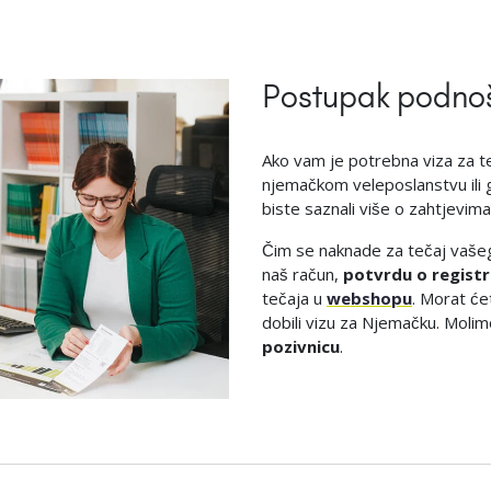
Postupak podnoš
Ako vam je potrebna viza za te
njemačkom veleposlanstvu ili 
biste saznali više o zahtjevima
Čim se naknade za tečaj vašeg
naš račun,
potvrdu o registra
tečaja u
webshopu
. Morat će
dobili vizu za Njemačku. Moli
pozivnicu
.