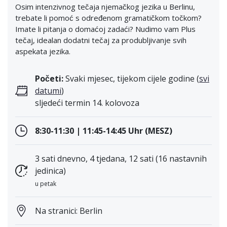
Osim intenzivnog tečaja njemačkog jezika u Berlinu,
trebate li pomoć s određenom gramatičkom točkom?
Imate li pitanja o domaćoj zadaći? Nudimo vam Plus
tečaj, idealan dodatni tečaj za produbljivanje svih
aspekata jezika.
Početi:
Svaki mjesec, tijekom cijele godine (
svi
datumi
)
sljedeći termin 14. kolovoza
8:30-11:30 | 11:45-14:45 Uhr (MESZ)
3 sati dnevno, 4 tjedana, 12 sati (16 nastavnih
jedinica)
u petak
Na stranici: Berlin