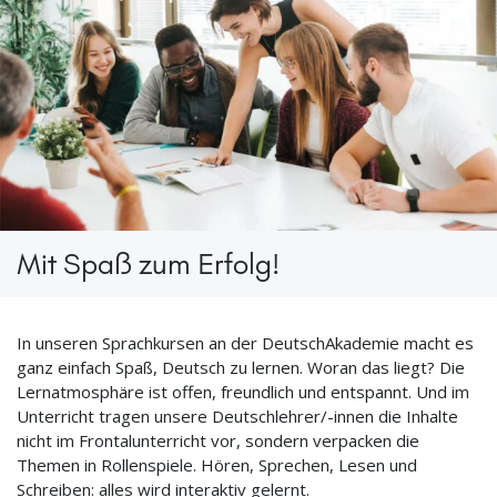
Mit Spaß zum Erfolg!
In unsere
n
Sprachkurs
en
an der DeutschAkademie macht
es
ganz einfach Spaß,
Deutsch
zu
lernen
.
Woran das liegt? Die
Lernatmosphäre ist offen
,
freundlich
und entspannt
. Und im
Unterricht tragen unsere
Deutschlehrer/-innen
die Inhalte
nicht im Frontalunterricht
vor, sondern
verpacken die
Themen
in Rollenspiele
.
Hören, Sprechen, Lesen und
Schreiben
: alles wird
interaktiv gelernt.