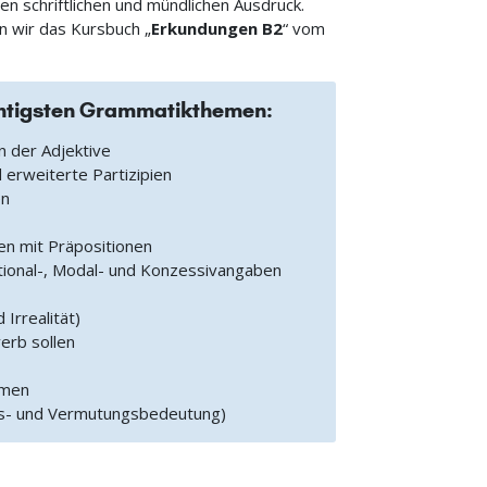
n schriftlichen und mündlichen Ausdruck.
n wir das Kursbuch „
Erkundungen B2
“ vom
htigsten Grammatikthemen:
n der Adjektive
d erweiterte Partizipien
en
en mit Präpositionen
itional-, Modal- und Konzessivangaben
 Irrealität)
erb sollen
rmen
nfts- und Vermutungsbedeutung)