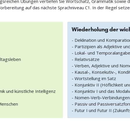
gsreichen Übungen vertiefen Sie Wortschatz, Grammatik sowie de
orbereitung auf das nächste Sprachniveau C1. In der Regel setze
Wiederholung der wic
- Deklination und Komparatio
- Partizipien als Adjektive un
- Lokal- und Temporalangab
lltagsleben
- Relativsätze
- Verben, Adjektive und Nom
- Kausal-, Konsekutiv-, Kond
- Wortstellung im Satz
- Konjunktiv II (Höflichkeit und
k und künstliche Intelligenz
- Konjunktiv I und das Modalv
- Nomen-Verb-Verbindungen
 Menschen
- Passiv und Passiversatzfo
- Futur I und Futur II (Zuku