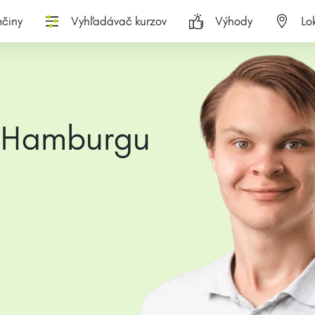
činy
Vyhľadávač kurzov
Výhody
Lok
v Hamburgu