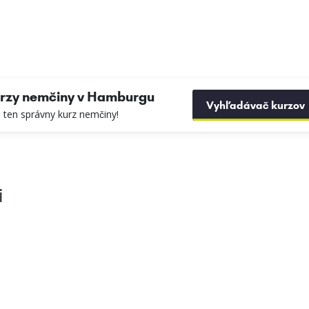
rzy nemčiny v Hamburgu
Vyhľadávač kurzov
si ten správny kurz nemčiny!
i