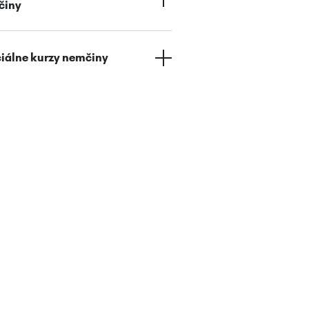
činy
iálne kurzy nemčiny