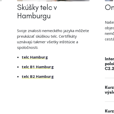
Skúšky telc v
On
Hamburgu
Naše 
objed
Svoje znalosti nemeckého jazyka môžete
nemč
preukázať skúškou telc. Certifikáty
cestá
uznávajú takmer všetky inštitúcie a
spoločnosti.
telc Hamburg
Inte
polo
telc B1 Hamburg
C2.2
telc B2 Hamburg
Kurz
výsl
Kurz