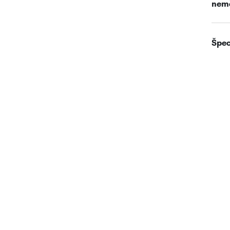
nem
Špec