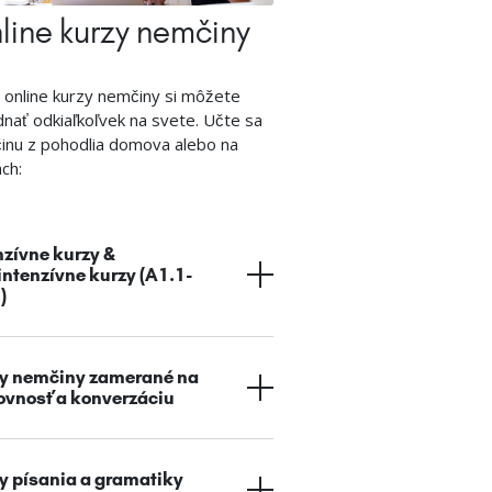
line kurzy nemčiny
online kurzy nemčiny si môžete
nať odkiaľkoľvek na svete. Učte sa
inu z pohodlia domova alebo na
ch:
nzívne kurzy &
intenzívne kurzy (A1.1-
)
y nemčiny zamerané na
ovnosť a konverzáciu
y písania a gramatiky