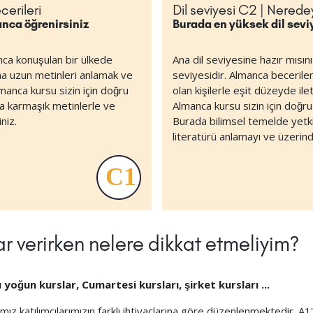
cerileri
Dil seviyesi C2 | Neredey
anca öğrenirsiniz
Burada en yüksek dil seviy
nca konuşulan bir ülkede
Ana dil seviyesine hazır mısını
a uzun metinleri anlamak ve
seviyesidir. Almanca becerile
manca kursu sizin için doğru
olan kişilerle eşit düzeyde il
da karmaşık metinlerle ve
Almanca kursu sizin için doğru 
niz.
Burada bilimsel temelde yetkin
literatürü anlamayı ve üzeri
r verirken nelere dikkat etmeliyim?
 yoğun kurslar, Cumartesi kursları, şirket kursları ...
ımız katılımcılarımızın farklı ihtiyaçlarına göre düzenlenmektedir.