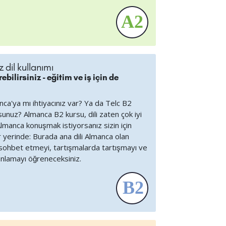
 dil kullanımı
ebilirsiniz - eğitim ve iş için de
anca'ya mı ihtiyacınız var? Ya da Telc B2
unuz? Almanca B2 kursu, dili zaten çok iyi
Almanca konuşmak istiyorsanız sizin için
r yerinde: Burada ana dili Almanca olan
e sohbet etmeyi, tartışmalarda tartışmayı ve
 anlamayı öğreneceksiniz.