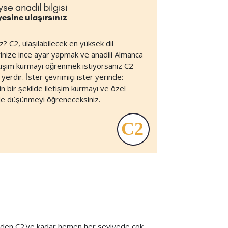
se anadil bilgisi
esine ulaşırsınız
z? C2, ulaşılabilecek en yüksek dil
rinize ince ayar yapmak ve anadili Almanca
etişim kurmayı öğrenmek istiyorsanız C2
yerdir. İster çevrimiçi ister yerinde:
 bir şekilde iletişim kurmayı ve özel
nde düşünmeyi öğreneceksiniz.
 A1'den C2'ye kadar hemen her seviyede çok