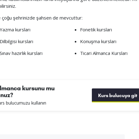
lirsiniz.
 çoğu şehrinizde şahsen de mevcuttur:
Yazma kursları
Fonetik kursları
Dilbilgisi kursları
Konuşma kursları
Sınav hazırlık kursları
Ticari Almanca Kursları
lmanca kursunu mu
unuz?
Kurs bulucuya git
kurs bulucumuzu kullanın