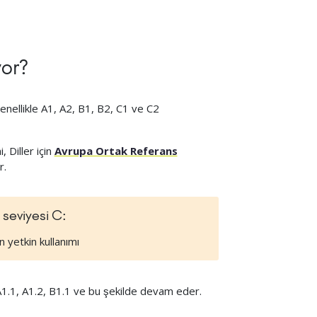
yor?
ı genellikle A1, A2, B1, B2, C1 ve C2
 Diller için
Avrupa Ortak Referans
r.
l seviyesi C:
in yetkin kullanımı
 A1.1, A1.2, B1.1 ve bu şekilde devam eder.