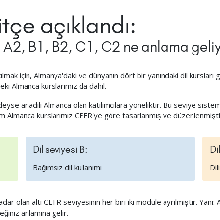
itçe açıklandı:
, A2, B1, B2, C1, C2 ne anlama geli
lir kılmak için, Almanya'daki ve dünyanın dört bir yanındaki dil kurslar
eki Almanca kurslarımız da dahil.
eyse anadili Almanca olan katılımcılara yöneliktir. Bu seviye sistemi,
üm Almanca kurslarımız CEFR'ye göre tasarlanmış ve düzenlenmişti
Dil seviyesi B:
Di
Bağımsız dil kullanımı
Dil
ar olan altı CEFR seviyesinin her biri iki modüle ayrılmıştır. Yani:
ğiniz anlamına gelir.