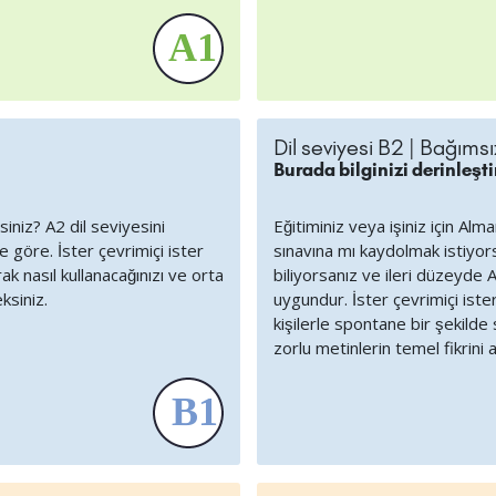
Dil seviyesi B2 | Bağımsız
Burada bilginizi derinleştir
iniz? A2 dil seviyesini
Eğitiminiz veya işiniz için Alm
göre. İster çevrimiçi ister
sınavına mı kaydolmak istiyors
k nasıl kullanacağınızı ve orta
biliyorsanız ve ileri düzeyde 
ksiniz.
uygundur. İster çevrimiçi iste
kişilerle spontane bir şekild
zorlu metinlerin temel fikrini