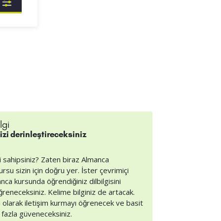
lgi
zi derinleştireceksiniz
i sahipsiniz? Zaten biraz Almanca
u sizin için doğru yer. İster çevrimiçi
ca kursunda öğrendiğiniz dilbilgisini
ğreneceksiniz. Kelime bilginiz de artacak.
lı olarak iletişim kurmayı öğrenecek ve basit
fazla güveneceksiniz.