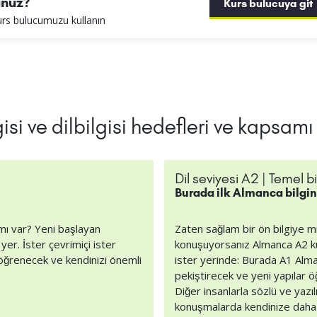
unuz?
Kurs bulucuya git
kurs bulucumuzu kullanın
si ve dilbilgisi hedefleri ve kapsamı
Dil seviyesi A2 | Temel bi
Burada ilk Almanca bilgini
mı var? Yeni başlayan
Zaten sağlam bir ön bilgiye m
yer. İster çevrimiçi ister
konuşuyorsanız Almanca A2 kurs
 öğrenecek ve kendinizi önemli
ister yerinde: Burada A1 Alman
pekiştirecek ve yeni yapılar ö
Diğer insanlarla sözlü ve yazı
konuşmalarda kendinize daha 