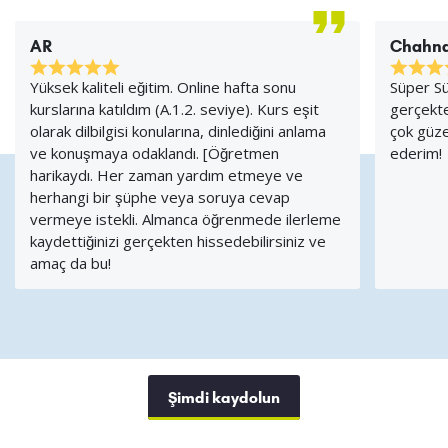
AR
Chahna
Yüksek kaliteli eğitim. Online hafta sonu
Süper Sü
kurslarına katıldım (A.1.2. seviye). Kurs eşit
gerçekt
olarak dilbilgisi konularına, dinlediğini anlama
çok güzel
ve konuşmaya odaklandı. [Öğretmen
ederim!
harikaydı. Her zaman yardım etmeye ve
herhangi bir şüphe veya soruya cevap
vermeye istekli. Almanca öğrenmede ilerleme
kaydettiğinizi gerçekten hissedebilirsiniz ve
amaç da bu!
Şimdi kaydolun