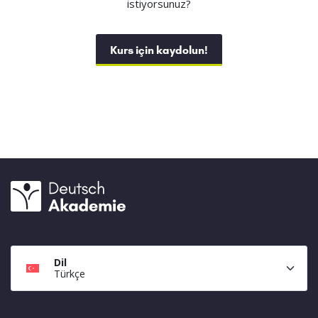
istiyorsunuz?
Kurs için kaydolun!
Dil
Türkçe