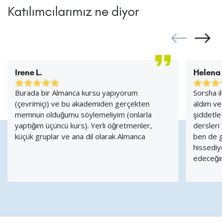
Katılımcılarımız ne diyor
Irene L.
Helena
Burada bir Almanca kursu yapıyorum
Sorsha i
(çevrimiçi) ve bu akademiden gerçekten
aldım ve
memnun olduğumu söylemeliyim (onlarla
şiddetle 
yaptığım üçüncü kurs). Yerli öğretmenler,
dersleri
küçük gruplar ve ana dil olarak Almanca
ben de g
hissediy
edeceğim