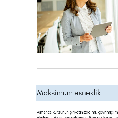
Maksimum esneklik
Almanca kursunun şirketinizde mi, çevrimiçi m
okulumuzda mı gerçekleşeceğine siz karar veri