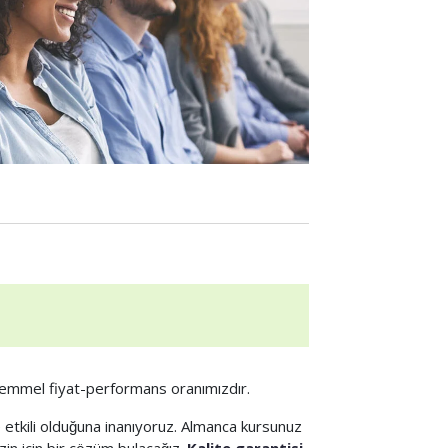
kemmel fiyat-performans oranımızdır.
e etkili olduğuna inanıyoruz. Almanca kursunuz
izin için bir çözüm bulacağız.
Kalite garantisi