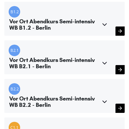
B1.2
Vor Ort Abendkurs Semi-intensiv
WB B1.2 - Berlin
B2.1
Vor Ort Abendkurs Semi-intensiv
WB B2.1 - Berlin
B2.2
Vor Ort Abendkurs Semi-intensiv
WB B2.2 - Berlin
C1.1