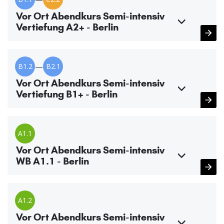
Vor Ort Abendkurs Semi-intensiv
Vertiefung A2+ - Berlin
B1.2
—
B2.1
Vor Ort Abendkurs Semi-intensiv
Vertiefung B1+ - Berlin
A1.1
Vor Ort Abendkurs Semi-intensiv
WB A1.1 - Berlin
A1.2
Vor Ort Abendkurs Semi-intensiv