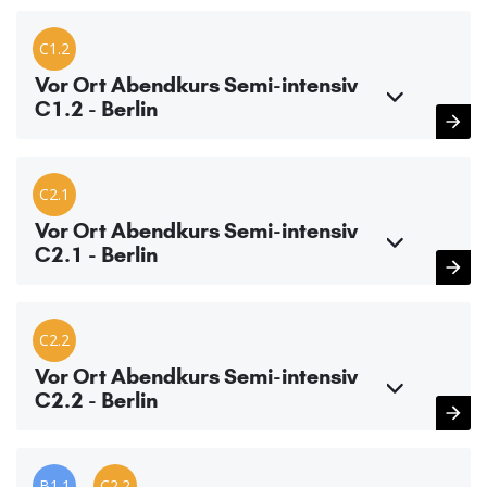
C1.2
Vor Ort Abendkurs Semi-intensiv
C1.2 - Berlin
C2.1
Vor Ort Abendkurs Semi-intensiv
C2.1 - Berlin
C2.2
Vor Ort Abendkurs Semi-intensiv
C2.2 - Berlin
B1.1
—
C2.2