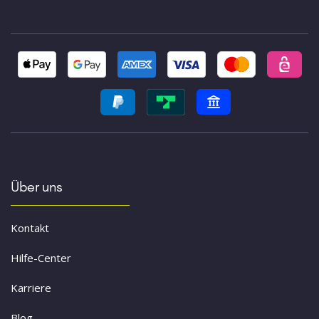
Über uns
Kontakt
Hilfe-Center
Karriere
Blog