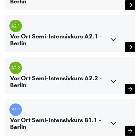
Berlin
A2.1
Vor Ort Semi-Intensivkurs A2.1 -
Berlin
A2.2
Vor Ort Semi-Intensivkurs A2.2 -
Berlin
B1.1
Vor Ort Semi-Intensivkurs B1.1 -
Berlin