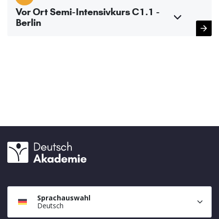
Vor Ort Semi-Intensivkurs C1.1 -
Berlin
Sprachauswahl
Deutsch