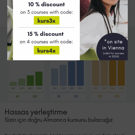
Hassas yerleştirme
Sizin için doğru Almanca kursunu bulacağız