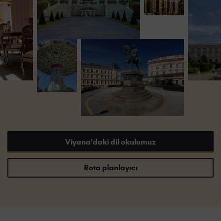
Viyana'daki dil okulumuz
Rota planlayıcı