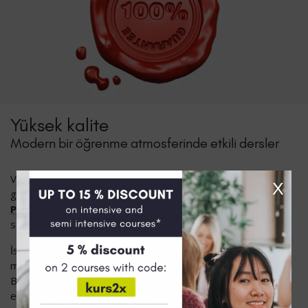
Yüksek kalite
Modern bir öğrenme atmosferinde etkili dersler
Viyana'daki Almanca kurslarımızın çok iyi ve etkili olduğu
X
gerçeği, kurs katılımcılarımızın Facebook, Google veya
ProvenExpert
'te DeutschAkademie hakkında sürekli olarak
son derece olumlu yorumlar yapmasıyla kanıtlanmıştır.
İster çevrimiçi ister yerinde olsun, dil okulumuzda başarılı,
motive edici ve keyifli haftalar geçireceğinize inanıyoruz.
Beklentileriniz kurslarımızdan biriyle eşleşmezse
endişelenmeyin: size
kalite garantisi
sunuyoruz.