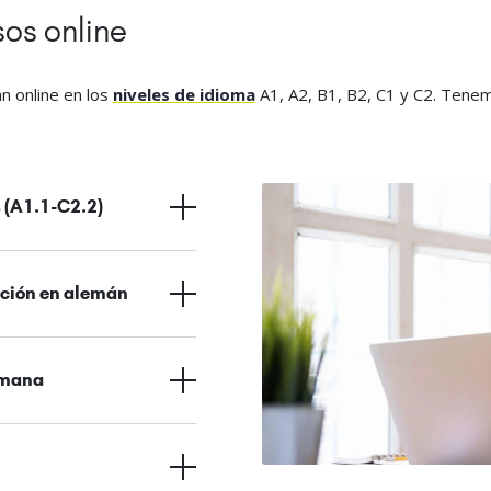
os online
 online en los
niveles de idioma
A1, A2, B1, B2, C1 y C2. Tenem
 (A1.1-C2.2)
ación en alemán
emana