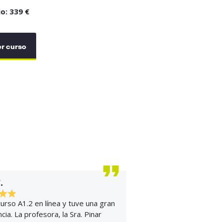
io: 339 €
r curso
.
curso A1.2 en línea y tuve una gran
cia. La profesora, la Sra. Pinar