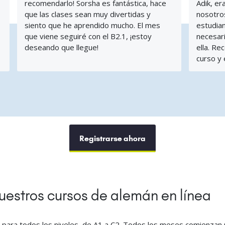
recomendarlo! Sorsha es fantástica, hace
Adik, er
que las clases sean muy divertidas y
nosotros
siento que he aprendido mucho. El mes
estudian
que viene seguiré con el B2.1, ¡estoy
necesar
deseando que llegue!
ella. R
curso y
Registrarse ahora
estros cursos de alemán en línea
para todos los niveles, de A1 a C2. Todos los meses comienzan 