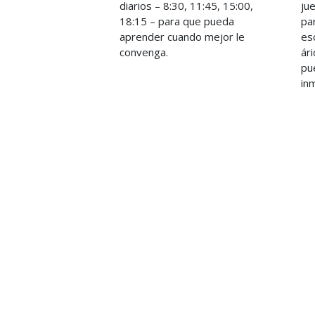
diarios – 8:30, 11:45, 15:00,
ju
18:15 – para que pueda
pa
aprender cuando mejor le
es
convenga.
ár
pu
in