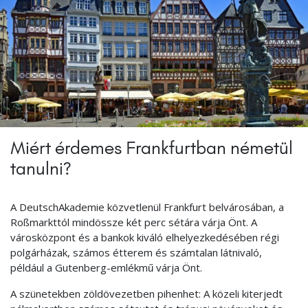
Miért érdemes Frankfurtban németül
tanulni?
A DeutschAkademie közvetlenül Frankfurt belvárosában, a
Roßmarkttól mindössze két perc sétára várja Önt. A
városközpont és a bankok kiváló elhelyezkedésében régi
polgárházak, számos étterem és számtalan látnivaló,
például a Gutenberg-emlékmű várja Önt.
A szünetekben zöldövezetben pihenhet: A közeli kiterjedt