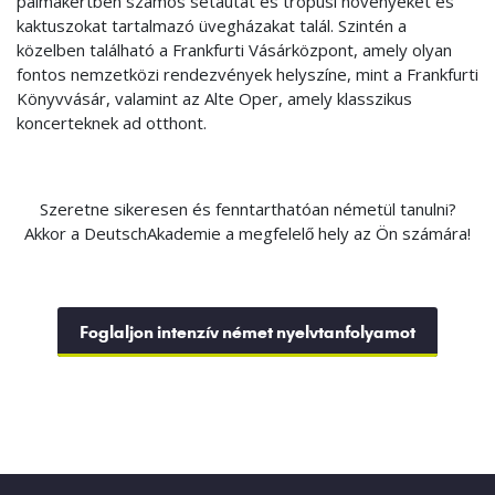
pálmakertben számos sétautat és trópusi növényeket és
kaktuszokat tartalmazó üvegházakat talál. Szintén a
közelben található a Frankfurti Vásárközpont, amely olyan
fontos nemzetközi rendezvények helyszíne, mint a Frankfurti
Könyvvásár, valamint az Alte Oper, amely klasszikus
koncerteknek ad otthont.
Szeretne sikeresen és fenntarthatóan németül tanulni?
Akkor a DeutschAkademie a megfelelő hely az Ön számára!
Foglaljon intenzív német nyelvtanfolyamot