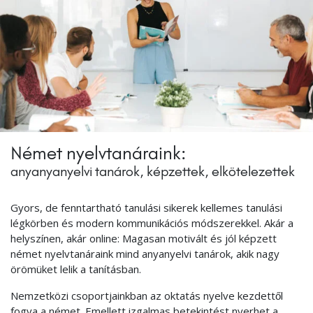
Német nyelvtanáraink:
anyanyanyelvi tanárok, képzettek, elkötelezettek
Gyors, de fenntartható tanulási sikerek kellemes tanulási
légkörben és modern kommunikációs módszerekkel. Akár a
helyszínen, akár online: Magasan motivált és jól képzett
német nyelvtanáraink mind anyanyelvi tanárok, akik nagy
örömüket lelik a tanításban.
Nemzetközi csoportjainkban az oktatás nyelve kezdettől
fogva a német. Emellett izgalmas betekintést nyerhet a