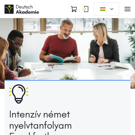
Intenzív német
nyelvtanfolyam