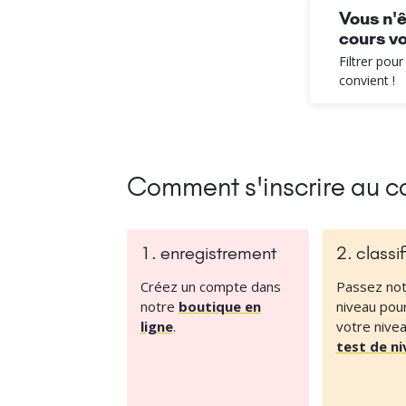
Vous n'ê
cours vo
Filtrer pou
convient !
Comment s'inscrire au co
1. enregistrement
2. classi
Créez un compte dans
Passez not
notre
boutique en
niveau pou
ligne
.
votre nive
test de n