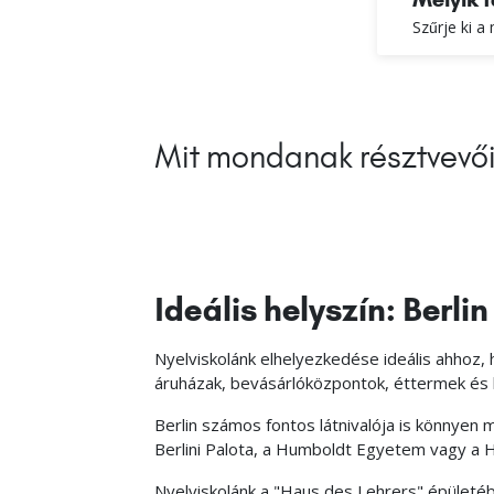
Szűrje ki a
Mit mondanak résztvevő
Ideális helyszín: Berli
Nyelviskolánk elhelyezkedése ideális ahhoz,
áruházak, bevásárlóközpontok, éttermek és k
Berlin számos fontos látnivalója is könnyen 
Berlini Palota, a Humboldt Egyetem vagy a 
Nyelviskolánk a "Haus des Lehrers" épületéb