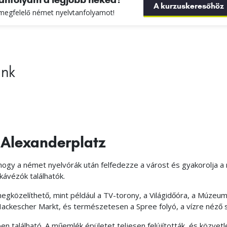
A kurzuskeresőhöz
 megfelelő német nyelvtanfolyamot!
ink
n Alexanderplatz
 hogy a német nyelvórák után felfedezze a várost és gyakorolja a
ávézók találhatók.
megközelíthető, mint például a TV-torony, a Világidőóra, a Múzeum
Hackescher Markt, és természetesen a Spree folyó, a vízre néző
en található. A műemlék épületet teljesen felújították, és közve