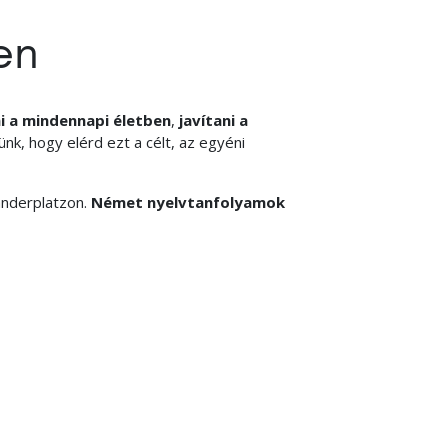
en
 a mindennapi életben
,
javítani a
ünk, hogy elérd ezt a célt, az egyéni
anderplatzon.
Német nyelvtanfolyamok