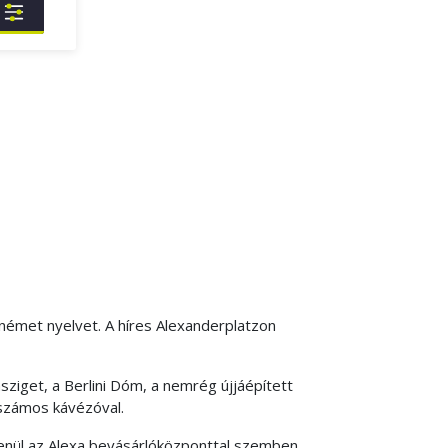
 német nyelvet. A híres Alexanderplatzon
sziget, a Berlini Dóm, a nemrég újjáépített
 számos kávézóval.
tlenül az Alexa bevásárlóközponttal szemben