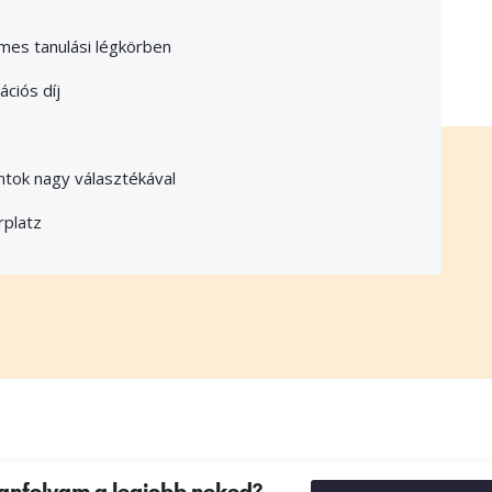
mes tanulási légkörben
ációs díj
ntok nagy választékával
rplatz
tanfolyam a legjobb neked?