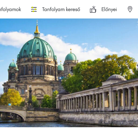
nfolyamok
Tanfolyam kereső
Előnyei