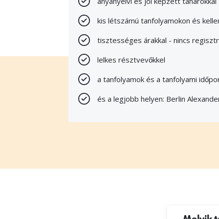
anyanyelvi és jól képzett tanárokkal
kis létszámú tanfolyamokon és kelle
tisztességes árakkal - nincs regisztr
lelkes résztvevőkkel
a tanfolyamok és a tanfolyami időpo
és a legjobb helyen: Berlin Alexande
Melyik 