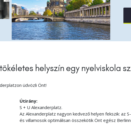
 tökéletes helyszín egy nyelviskola 
derplatzon üdvözli Önt!
Útirány:
S + U Alexanderplatz.
Az Alexanderplatz nagyon kedvező helyen fekszik: az 
és villamosok optimálisan összekötik Önt egész Berlinne