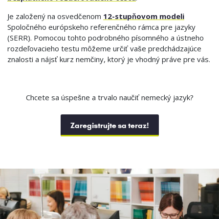
Je založený na osvedčenom
12-stupňovom modeli
Spoločného európskeho referenčného rámca pre jazyky
(SERR). Pomocou tohto podrobného písomného a ústneho
rozdeľovacieho testu môžeme určiť vaše predchádzajúce
znalosti a nájsť kurz nemčiny, ktorý je vhodný práve pre vás.
Chcete sa úspešne a trvalo naučiť nemecký jazyk?
Zaregistrujte sa teraz!