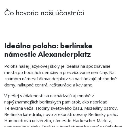
Čo hovoria naši účastníci
Ideálna poloha: berlínske
námestie Alexanderplatz
Poloha našej jazykovej školy je ideálna na spoznávanie
mesta po hodinách nemčiny a precvičovanie nemčiny. Na
známom námestí Alexanderplatz sa nachádzajú obchodné
domy, nákupné centrá, reštaurácie a kaviarne.
V pešej vzdialenosti sa nachádzajú aj mnohé z
najvýznamnejších berlínskych pamiatok, ako napríklad
Televízna veža, Hodiny svetového času, Muzeálny ostrov,
Berlínska katedrála, novo zrekonštruovaný Berlínsky palác,
Humboldtova univerzita, námestie Hackescher Markt a,
samozrejme, rieka Spréva s množstvom kaviarní s výhľadom