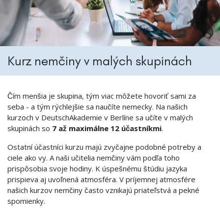
Kurz nemčiny v malých skupinách
Čím menšia je skupina, tým viac môžete hovoriť sami za
seba - a tým rýchlejšie sa naučíte nemecky. Na našich
kurzoch v DeutschAkademie v Berlíne sa učíte v malých
skupinách so
7 až maximálne 12 účastníkmi
.
Ostatní účastníci kurzu majú zvyčajne podobné potreby a
ciele ako vy. A naši učitelia nemčiny vám podľa toho
prispôsobia svoje hodiny. K úspešnému štúdiu jazyka
prispieva aj uvoľnená atmosféra. V príjemnej atmosfére
našich kurzov nemčiny často vznikajú priateľstvá a pekné
spomienky.