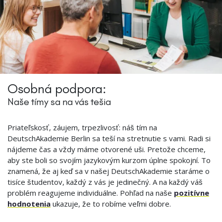
Osobná podpora:
Naše tímy sa na vás tešia
Priateľskosť, záujem, trpezlivosť: náš tím na
DeutschAkademie Berlin sa teší na stretnutie s vami. Radi si
nájdeme čas a vždy máme otvorené uši. Pretože chceme,
aby ste boli so svojím jazykovým kurzom úplne spokojní. To
znamená, že aj keď sa v našej DeutschAkademie staráme o
tisíce študentov, každý z vás je jedinečný. A na každý váš
problém reagujeme individuálne. Pohľad na naše
pozitívne
hodnotenia
ukazuje, že to robíme veľmi dobre.