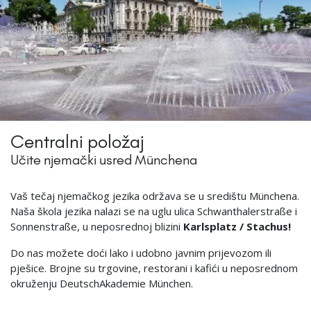
Centralni položaj
Učite njemački usred Münchena
Vaš tečaj njemačkog jezika održava se u središtu Münchena.
Naša škola jezika nalazi se na uglu ulica Schwanthalerstraße i
Sonnenstraße, u neposrednoj blizini
Karlsplatz / Stachus!
Do nas možete doći lako i udobno javnim prijevozom ili
pješice. Brojne su trgovine, restorani i kafići u neposrednom
okruženju DeutschAkademie München.