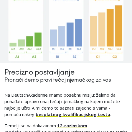
Precizno postavljanje
Pronaći ćemo pravi tečaj njemačkog za vas
Na DeutschAkademie imamo posebnu misiju: ​​želimo da
pohađate upravo onaj tečaj njemačkog na kojem možete
najbolje učiti. A mi ćemo to saznati zajedno s vama -
pomoću našeg
besplatnog kvalifikacijskog testa
.
Temelji se na dokazanom
12-razinskom
modelu
Zajedničkog europskog referentnog okvira za jezike