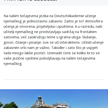
Na našim tečajevima jezika na DeutschAkademie učenje
njemačkog je jednostavno zabavno. Zašto je to? Atmosfera
učenja je otvorena, prijateljska i opuštena. A u razredu, naši
učitelji njemačkog ne predstavljaju sadržaj na frontalnim
satovima, već zaokružuju teme u igrama uloga. Slušanje,
govor, čitanje i pisanje: sve se uči interaktivno. Učiniti učenje
zabavnim vrlo nam je važno. Također i zato što je uspjeh
tada mnogo lakše postići. Iznenadit ćete se koliko brzo se
vaše jezične vještine poboljšavaju na našim tečajevima
njemačkog.