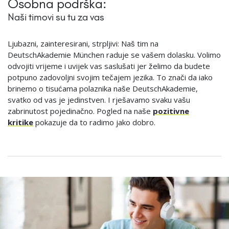
Osobna podrška:
Naši timovi su tu za vas
Ljubazni, zainteresirani, strpljivi: Naš tim na
DeutschAkademie München raduje se vašem dolasku. Volimo
odvojiti vrijeme i uvijek vas saslušati jer želimo da budete
potpuno zadovoljni svojim tečajem jezika. To znači da iako
brinemo o tisućama polaznika naše DeutschAkademie,
svatko od vas je jedinstven. I rješavamo svaku vašu
zabrinutost pojedinačno. Pogled na naše
pozitivne
kritike
pokazuje da to radimo jako dobro.