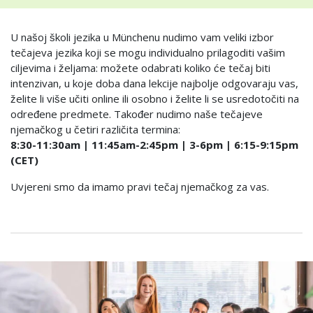
U našoj školi jezika u Münchenu nudimo vam veliki izbor
tečajeva jezika koji se mogu individualno prilagoditi vašim
ciljevima i željama: možete odabrati koliko će tečaj biti
intenzivan, u koje doba dana lekcije najbolje odgovaraju vas,
želite li više učiti online ili osobno i želite li se usredotočiti na
određene predmete. Također nudimo naše tečajeve
njemačkog u četiri različita termina:
8:30-11:30am | 11:45am-2:45pm | 3-6pm | 6:15-9:15pm
(CET)
Uvjereni smo da imamo pravi tečaj njemačkog za vas.