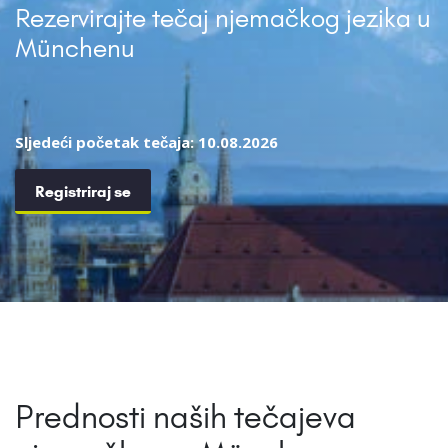
Rezervirajte tečaj njemačkog jezika u
Münchenu
Sljedeći početak tečaja: 10.08.2026
Registriraj se
Prednosti naših tečajeva