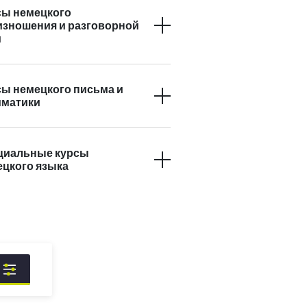
сы немецкого
изношения и разговорной
и
ы немецкого письма и
мматики
циальные курсы
цкого языка