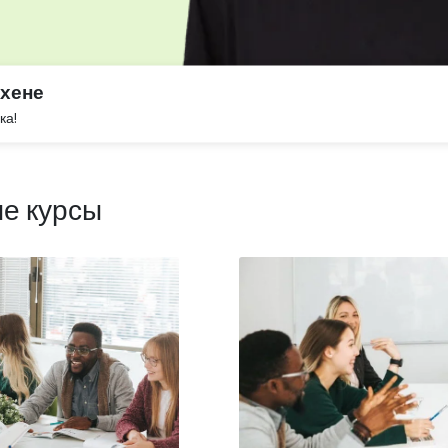
хене
ка!
е курсы