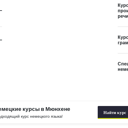
Кур
про
реч
Курс
гра
Спе
неме
емецкие курсы в Мюнхене
Найти курс
дходящий курс немецкого языка!