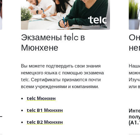
Экзамены telc в
Он
Мюнхене
не
Вы можете подтвердить свои знания
Наши
немецкого языка с помощью экзамена
можн
telc. Сертификаты признаются почти
Изуч
всеми учреждениями и компаниями.
или 
telc Мюнхен
telc B1 Мюнхен
Инт
пол
telc B2 Мюнхен
(A1.