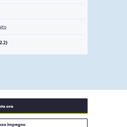
ito
2.2)
ota ora
enza impegno