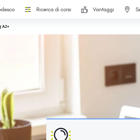
tedesco
Ricerca di corsi
Vantaggi
S
g A2+