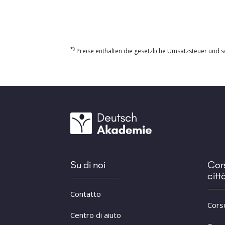
*)
Preise enthalten die gesetzliche Umsatzsteuer und so
Su di noi
Cors
citt
Contatto
Cors
Centro di aiuto