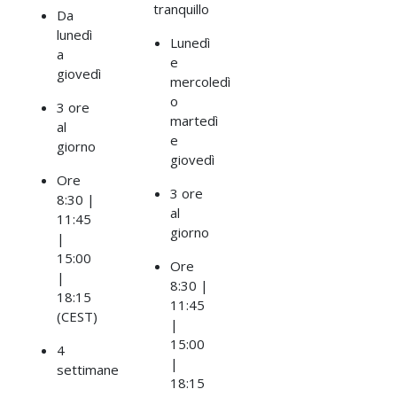
tranquillo
Da
lunedì
Lunedì
a
e
giovedì
mercoledì
o
3 ore
martedì
al
e
giorno
giovedì
Ore
3 ore
8:30 |
al
11:45
giorno
|
15:00
Ore
|
8:30 |
18:15
11:45
(CEST)
|
15:00
4
|
settimane
18:15