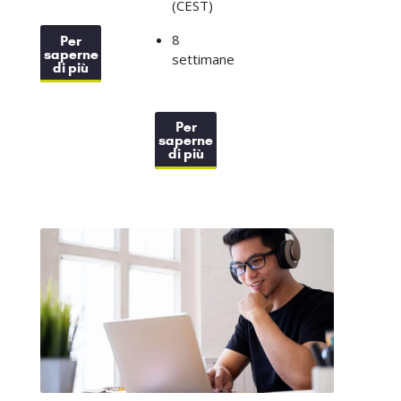
(CEST)
8
Per
saperne
settimane
di più
Per
saperne
di più