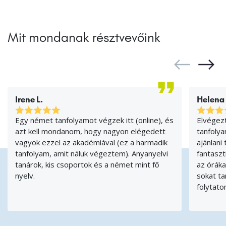
Mit mondanak résztvevőink
Irene L.
Helena
Egy német tanfolyamot végzek itt (online), és
Elvégezt
azt kell mondanom, hogy nagyon elégedett
tanfolya
vagyok ezzel az akadémiával (ez a harmadik
ajánlani
tanfolyam, amit náluk végeztem). Anyanyelvi
fantaszt
tanárok, kis csoportok és a német mint fő
az óráka
nyelv.
sokat ta
folytato