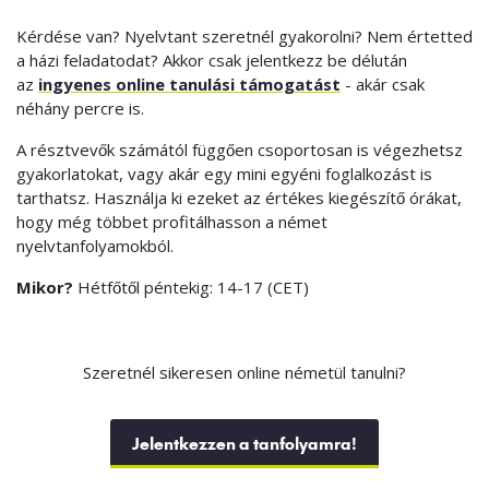
Kérdése van? Nyelvtant szeretnél gyakorolni? Nem értetted
a házi feladatodat? Akkor csak jelentkezz be délután
az
ingyenes online tanulási támogatást
- akár csak
néhány percre is.
A résztvevők számától függően csoportosan is végezhetsz
gyakorlatokat, vagy akár egy mini egyéni foglalkozást is
tarthatsz. Használja ki ezeket az értékes kiegészítő órákat,
hogy még többet profitálhasson a német
nyelvtanfolyamokból.
Mikor?
Hétfőtől péntekig: 14-17 (CET)
Szeretnél sikeresen online németül tanulni?
Jelentkezzen a tanfolyamra!