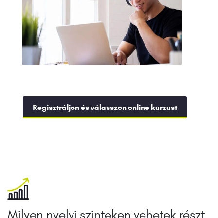
Regisztráljon és válasszon online kurzust
Milyen nyelvi szinteken vehetek részt