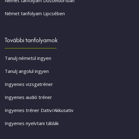
Német tanfolyam Düsseldorfban
Német tanfolyam Lipcsében
További tanfolyamok
Tanulj németül ingyen
Tanulj angolul ingyen
Ingyenes vizsgatréner
Ingyenes audió tréner
Ingyenes tréner Dativ/Akkusativ
Ingyenes nyelvtani táblák