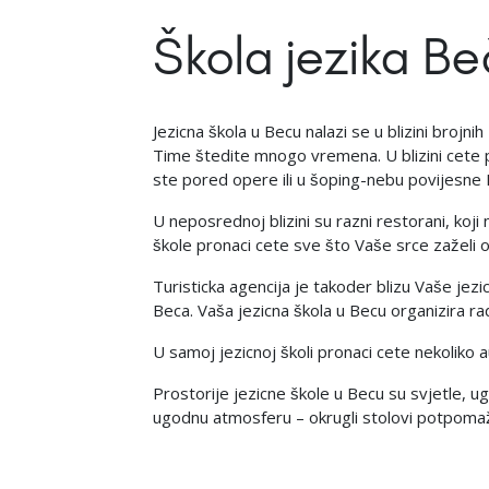
Škola jezika B
Jezicna škola u Becu nalazi se u blizini bro
Time štedite mnogo vremena. U blizini cete 
ste pored opere ili u šoping-nebu povijesne
U neposrednoj blizini su razni restorani, koji
škole pronaci cete sve što Vaše srce zaželi 
Turisticka agencija je takoder blizu Vaše jezi
Beca. Vaša jezicna škola u Becu organizira
U samoj jezicnoj školi pronaci cete nekoliko
Prostorije jezicne škole u Becu su svjetle, u
ugodnu atmosferu – okrugli stolovi potpomažu