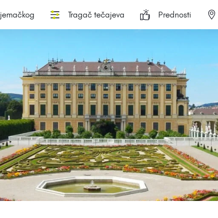
njemačkog
Tragač tečajeva
Prednosti