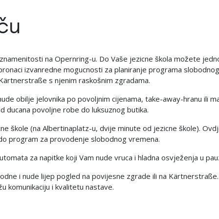
eču
jnih znamenitosti na Opernring-u. Do Vaše jezicne škola možete je
pronaci izvanredne mogucnosti za planiranje programa slobodnog
 Kärtnerstraße s njenim raskošnim zgradama.
 nude obilje jelovnika po povoljnim cijenama, take-away-hranu ili mal
od ducana povoljne robe do luksuznog butika.
cne škole (na Albertinaplatz-u, dvije minute od jezicne škole). Ovdj
 rado program za provodenje slobodnog vremena.
 automata za napitke koji Vam nude vruca i hladna osvježenja u p
godne i nude lijep pogled na povijesne zgrade ili na Kärtnerstraße.
 komunikaciju i kvalitetu nastave.