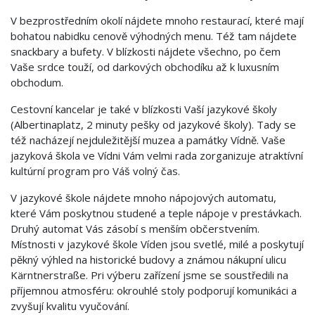
V bezprostředním okolí nájdete mnoho restaurací, které mají
bohatou nabidku cenově výhodných menu. Též tam nájdete
snackbary a bufety. V blízkosti nájdete všechno, po čem
Vaše srdce touží, od darkových obchodíku až k luxusním
obchodum.
Cestovní kancelar je také v blízkosti Vaší jazykové školy
(Albertinaplatz, 2 minuty pešky od jazykové školy). Tady se
též nacházejí nejduležitější muzea a památky Vídně. Vaše
jazyková škola ve Vídni Vám velmi rada zorganizuje atraktívní
kultúrní program pro Váš volný čas.
V jazykové škole nájdete mnoho nápojových automatu,
které Vám poskytnou studené a teple nápoje v prestávkach.
Druhý automat Vás zásobí s menším občerstvením.
Místnosti v jazykové škole Víden jsou svetlé, milé a poskytují
pěkný výhled na historické budovy a známou nákupní ulicu
Kärntnerstraße. Pri výberu zařízení jsme se soustředili na
příjemnou atmosféru: okrouhlé stoly podporují komunikáci a
zvyšují kvalitu vyučování.