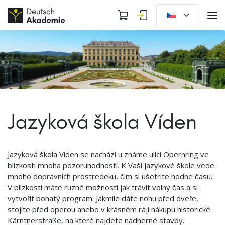
Jazyková škola Víden
Jazyková škola Víden se nachází u známe ulici Opernring ve
blízkosti mnoha pozoruhodností. K Vaší jazykové škole vede
mnoho dopravních prostredeku, čím si ušetríte hodne času.
V blízkosti máte ruzné možnosti jak trávit volný čas a si
vytvořit bohatý program. Jakmile dáte nohu před dveře,
stojíte před operou anebo v krásném ráji nákupu historické
Kärntnerstraße, na které najdete nádherné stavby.