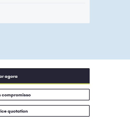
ar agora
m compromisso
rice quotation