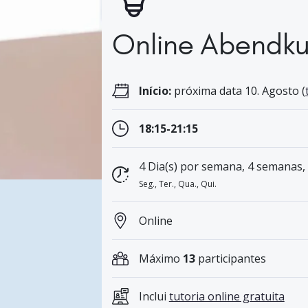
Online Abendku
Início:
próxima data 10. Agosto (
18:15-21:15
4 Dia(s) por semana, 4 semanas,
Seg., Ter., Qua., Qui.
Online
Máximo
13
participantes
Inclui
tutoria online gratuita