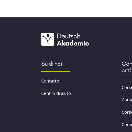
Su di noi
Cors
citt
Contatto
Cors
Centro di aiuto
Cors
Cors
Cors