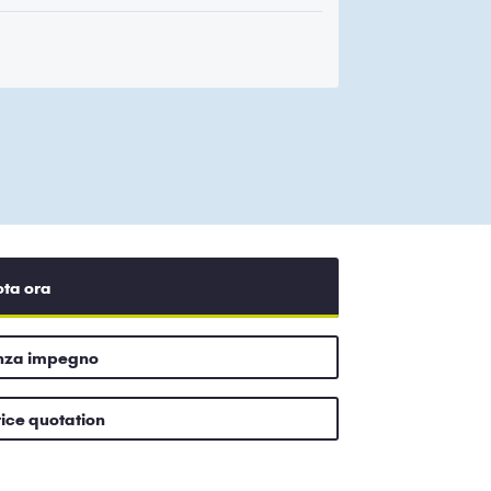
ota ora
enza impegno
rice quotation