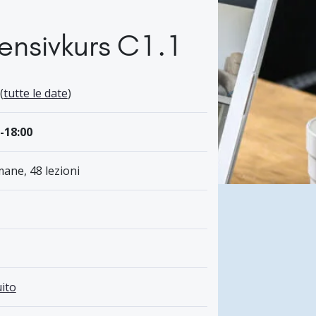
ensivkurs C1.1
(
tutte le date
)
0-18:00
mane, 48 lezioni
ito