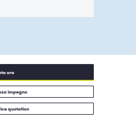
ota ora
enza impegno
rice quotation