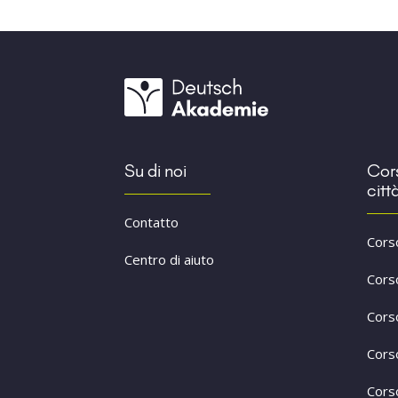
Su di noi
Cors
citt
Contatto
Cors
Centro di aiuto
Cors
Cors
Cors
Cors