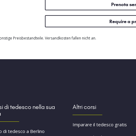
Prenota s
Require a p
nstige Preisbestandteile. Versandkosten fallen nicht an.
i di tedesco nella sua
Altri corsi
à
Imparare il tedesco gratis
o di tedesco a Berlino