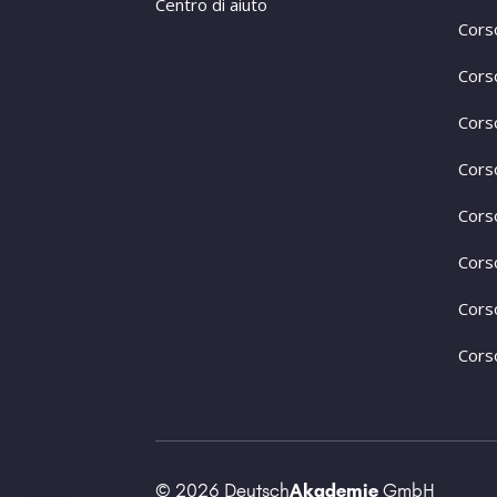
Centro di aiuto
Cors
Cors
Cors
Cors
Cors
Cors
Cors
Corso
© 2026 Deutsch
Akademie
GmbH