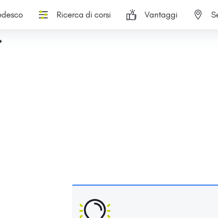
tedesco
Ricerca di corsi
Vantaggi
S
+