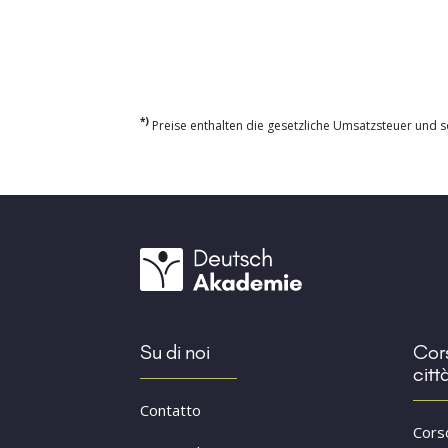
*)
Preise enthalten die gesetzliche Umsatzsteuer und so
Su di noi
Cors
citt
Contatto
Cors