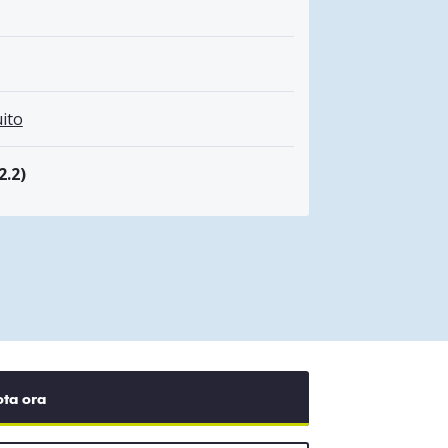
ito
2.2)
ota ora