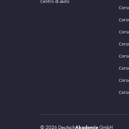
Centro di aiuto
Cors
Cors
Cors
Cors
Cors
Cors
Cors
Corso
© 2026 Deutsch
Akademie
GmbH