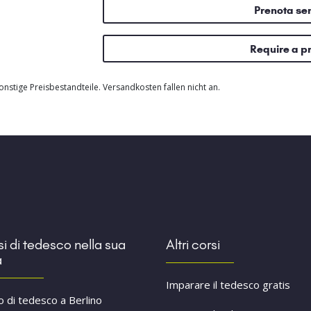
Prenota s
Require a p
nstige Preisbestandteile. Versandkosten fallen nicht an.
i di tedesco nella sua
Altri corsi
à
Imparare il tedesco gratis
o di tedesco a Berlino