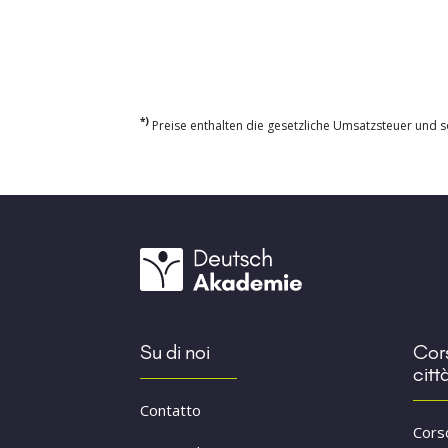
*)
Preise enthalten die gesetzliche Umsatzsteuer und so
Su di noi
Cors
citt
Contatto
Cors